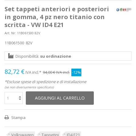
Set tappeti anteriori e posteriori
in gomma, 4 pz nero titanio con
scritta - VW ID4 E21
Art. Nr:
11B061500 82V
11B061500 82V
Disponibilità:
su ordinazione
82,72 €
IVA incl.*
94,00 €
IVA incl.
-12%
*Escluse spese di spedizione e di installazione
(se non diversamente specificato)
AGGIUNGI AL CARRELLO
Stampa
Volkswagen
Tappetini
ID4 E21